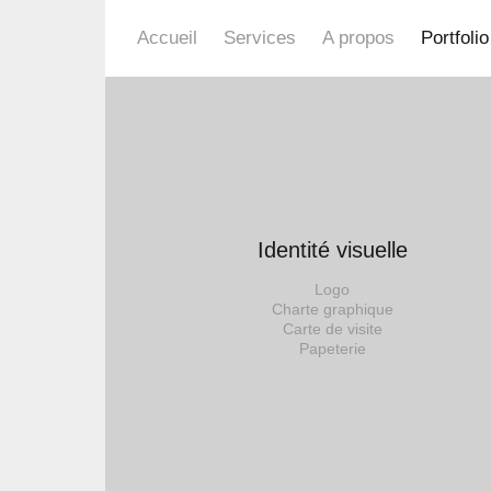
Accueil
Services
A propos
Portfolio
Identité visuelle
Logo
Charte graphique
Carte de visite
Papeterie