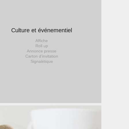
Culture et événementiel
Affiche
Roll up
Annonce presse
Carton d’invitation
Signalétique